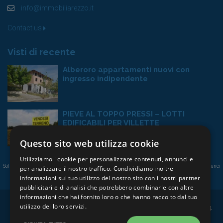
info@immobiliarezzo.it
Contact us
Visti di recente
Alberoro appartamenti nuovi con
ingresso indipendente
PIEVE AL TOPPO PRESSI – LOTTI
EDIFICABILI PER VILLETTE
1.235€
Questo sito web utilizza cookie
Utilizziamo i cookie per personalizzare contenuti, annunci e
Solim Agenzia Immobiliare per:
vendita immobili Arezzo
-
affitto immobili arezzo
-
portale annunci
per analizzare il nostro traffico. Condividiamo inoltre
affitto arezzo
-
annunci vendita immobili arezzo
-
Immobili ad Arezzo
-
Solim Arezzo
informazioni sul tuo utilizzo del nostro sito con i nostri partner
pubblicitari e di analisi che potrebbero combinarle con altre
informazioni che hai fornito loro o che hanno raccolto dal tuo
utilizzo dei loro servizi.
P.IVA: 01772600514
Condizioni di utilizzo
Privacy