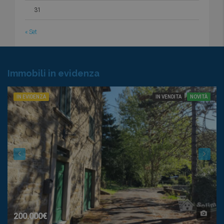
31
« Set
Immobili in evidenza
IN EVIDENZA
IN VENDITA
NOVITÀ
200.000€