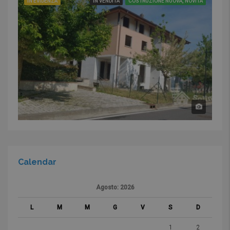
IN EVIDENZA
IN VENDITA
COSTRUZIONE NUOVA, NOVITÀ
Calendar
Agosto: 2026
L
M
M
G
V
S
D
1
2